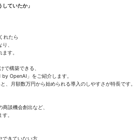
うしていたか」
。
くれたら
なり、
れます。
だけで構築できる、
d by OpenAI」をご紹介します。
みと、月額数万円から始められる導入のしやすさが特長です。
の商談機会創出など、
ます。
中できていない方