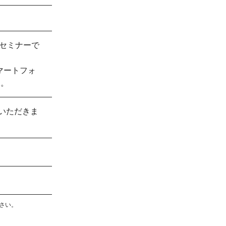
bセミナーで
マートフォ
す。
ていただきま
さい。