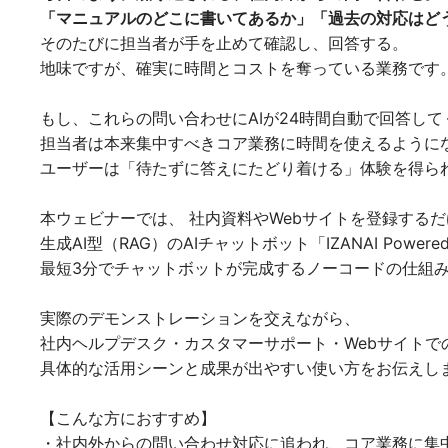
「マニュアルのどこに書いてあるか」「過去の対応はど
そのたびに担当者が手を止めて確認し、回答する。
地味ですが、確実に時間とコストを奪っている業務です
もし、これらの問い合わせにAIが24時間自動で回答して
担当者は本来集中すべきコア業務に時間を使えるように
ユーザーは「待たずに答えにたどり着ける」体験を得ら
本ウェビナーでは、 社内資料やWebサイトを登録する
生成AI型（RAG）のAIチャットボット「IZANAI Powere
最短3分でチャットボットが完成するノーコードの仕組
実際のデモンストレーションを交えながら、
社内ヘルプデスク・カスタマーサポート・Webサイトで
具体的な活用シーンと成果が出やすい使い方をお伝えし
【こんな方におすすめ】
・社内外からの問い合わせ対応に追われ、コア業務に集