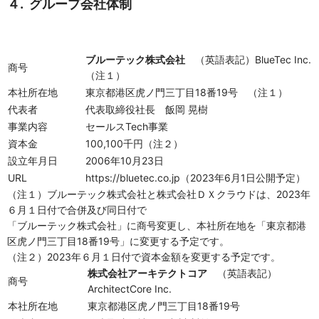
４. グループ会社体制
ブルーテック株式会社
（英語表記）BlueTec Inc.
商号
（注１）
本社所在地
東京都港区虎ノ門三丁目18番19号 （注１）
代表者
代表取締役社長 飯岡 晃樹
事業内容
セールスTech事業
資本金
100,100千円（注２）
設立年月日
2006年10月23日
URL
https://bluetec.co.jp（2023年6月1日公開予定）
（注１）ブルーテック株式会社と株式会社ＤＸクラウドは、2023年
６月１日付で合併及び同日付で
「ブルーテック株式会社」に商号変更し、本社所在地を「東京都港
区虎ノ門三丁目18番19号」に変更する予定です。
（注２）2023年６月１日付で資本金額を変更する予定です。
株式会社アーキテクトコア
（英語表記）
商号
ArchitectCore Inc.
本社所在地
東京都港区虎ノ門三丁目18番19号