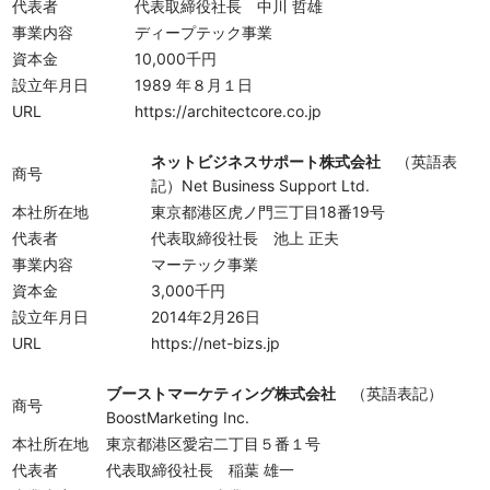
代表者
代表取締役社長 中川 哲雄
事業内容
ディープテック事業
資本金
10,000千円
設立年月日
1989 年８月１日
URL
https://architectcore.co.jp
ネットビジネスサポート株式会社
（英語表
商号
記）Net Business Support Ltd.
本社所在地
東京都港区虎ノ門三丁目18番19号
代表者
代表取締役社長 池上 正夫
事業内容
マーテック事業
資本金
3,000千円
設立年月日
2014年2月26日
URL
https://net-bizs.jp
ブーストマーケティング株式会社
（英語表記）
商号
BoostMarketing Inc.
本社所在地
東京都港区愛宕二丁目５番１号
代表者
代表取締役社長 稲葉 雄一