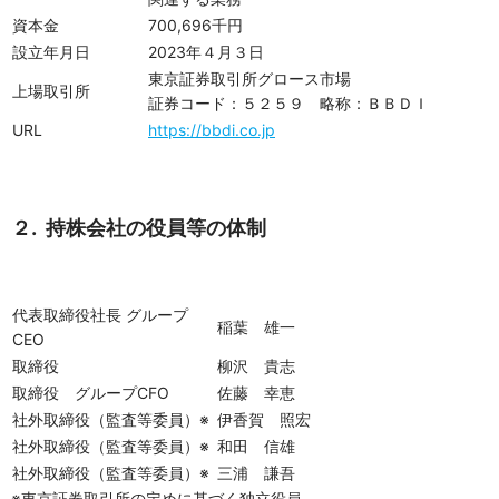
資本金
700,696千円
設立年月日
2023年４月３日
東京証券取引所グロース市場
上場取引所
証券コード：５２５９ 略称：ＢＢＤＩ
URL
https://bbdi.co.jp
２. 持株会社の役員等の体制
代表取締役社長 グループ
稲葉 雄一
CEO
取締役
柳沢 貴志
取締役 グループCFO
佐藤 幸恵
社外取締役（監査等委員）※
伊香賀 照宏
社外取締役（監査等委員）※
和田 信雄
社外取締役（監査等委員）※
三浦 謙吾
※東京証券取引所の定めに基づく独立役員