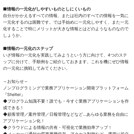
■情報の⼀元化がしやすいものとしにくいもの
⾃分がかかえるすべての情報、または社内のすべての情報を⼀気に
⼀元化するのは困難です。では⼿始めに⼀元化しやすく、また⼀元
化することで特にメリットが⼤きな情報とはどのようなものなので
しょうか。
■情報の⼀元化のステップ
いざ情報の⼀元化を実践してみようという⽅に向けて、4つのステ
ップに分けて、⼿順例をご紹介しておきます。これを機にぜひ情報
の一元化に挑戦してみてください。
～お知らせ～
ノンプログラミングで業務アプリケーション開発プラットフォーム
『Shelter』
◆プログラム知識不要！誰でも・今すぐ業務アプリケーションを作
成できる！
◆顧客管理／案件管理／日報管理などなど…あらゆる業務を自由に
アプリケーション化！
◆クラウドによる情報の共有・可視化で業務効率アップ！
◆メッセージ通知や変更履歴保存、アクセス制御など、運用に役立