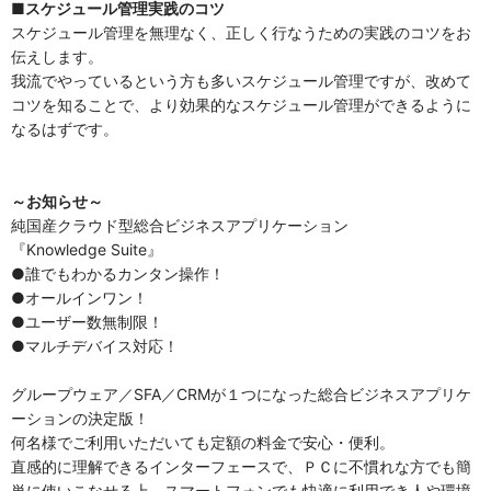
■スケジュール管理実践のコツ
スケジュール管理を無理なく、正しく行なうための実践のコツをお
伝えします。
我流でやっているという方も多いスケジュール管理ですが、改めて
コツを知ることで、より効果的なスケジュール管理ができるように
なるはずです。
～お知らせ～
純国産クラウド型総合ビジネスアプリケーション
『Knowledge Suite』
●誰でもわかるカンタン操作！
●オールインワン！
●ユーザー数無制限！
●マルチデバイス対応！
グループウェア／SFA／CRMが１つになった総合ビジネスアプリケ
ーションの決定版！
何名様でご利用いただいても定額の料金で安心・便利。
直感的に理解できるインターフェースで、ＰＣに不慣れな方でも簡
単に使いこなせる上、スマートフォンでも快適に利用でき人や環境