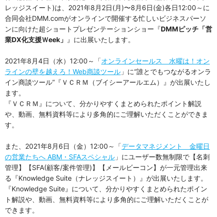
レッジスイート)は、2021年8月2日(月)〜8月6日(金)各日12:00～に
合同会社DMM.comがオンラインで開催する忙しいビジネスパーソ
ンに向けた超ショートプレゼンテーションショー『
DMMピッチ「営
業DX化支援Ｗeek」
』に出展いたします。
2021年8月4日（水）12:00～「
オンラインセールス 水曜は！オン
ラインの壁を越えろ！Web商談ツール
」に“誰とでもつながるオンラ
イン商談ツール”『ＶＣＲＭ（ブイシーアールエム）』が出展いたし
ます。
『ＶＣＲＭ』について、分かりやすくまとめられたポイント解説
や、動画、無料資料等により多角的にご理解いただくことができま
す。
また、2021年8月6日（金）12:00～「
データマネジメント 金曜日
の営業たちへ ABM・SFAスペシャル
」にユーザー数無制限で【名刺
管理】【SFA(顧客/案件管理)】【メールビーコン】が一元管理出来
る『Knowledge Suite（ナレッジスイート）』が出展いたします。
『Knowledge Suite』について、分かりやすくまとめられたポイン
ト解説や、動画、無料資料等により多角的にご理解いただくことが
できます。