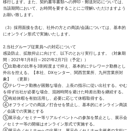
移行します。また、契約書等書類への押印・郵送対応については、
当該期間において、お時間を要することにご理解いただけますよう
お願い致します。
（3）採用面接を含む、社外の方との商談/会議については、基本的
にオンライン形式で実施いたします。
2.当社グループ従業員への対応について
感染防止、拡散抑止に向けて、以下のとおり実行します。（対象期
間：2021年1月8日～2021年2月7日（予定））
①出勤者の比率を3割程度まで抑え、基本的にテレワーク勤務とし
外出を控える。【本社、DXセンター、関西営業所、九州営業所対
象】 （更新）
②テレワーク勤務が困難な場合、上長の指示に従い出社する。やむ
を得ず出社が必要な場合、混雑時間を避けた時差出勤を継続する。
③有給休暇を有効活用し、必要に応じて休暇取得する。
④オフラインでの商談／打合せを禁止し、基本的にオンライン商談
／会議での実施とする
⑤展示会／セミナー等リアルイベントへの参加を禁止とし、展示会
／セミナー等の開催はオンライン形式で実施する。
⑥展示会／セミナーへの出展は、展示会／セミナー主催者の方針に