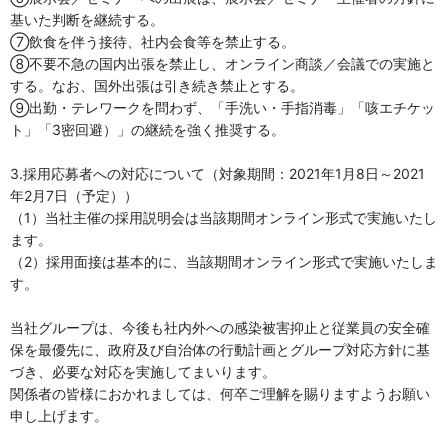
基いた判断を継続する。
⑦飲食を伴う接待、社内会食等を禁止する。
⑧不要不急の国内出張を禁止し、オンライン商談／会議での実施と
する。なお、国外出張は引き続き禁止とする。
⑨出勤・テレワークを問わず、「手洗い・手指消毒」「咳エチケッ
ト」「3密回避）」の継続を強く推奨する。
3.採用応募者への対応について（対象期間：2021年1月8日～2021
年2月7日（予定））
（1）当社主催の採用説明会は当該期間オンライン形式で実施いたし
ます。
（2）採用面接は基本的に、当該期間オンライン形式で実施いたしま
す。
当社グループは、今後も社内外への感染被害抑止と従業員の安全確
保を最優先に、政府及び自治体の行動計画とグループ対応方針に基
づき、必要な対応を実施してまいります。
関係者の皆様におかれましては、何卒ご理解を賜りますようお願い
申し上げます。