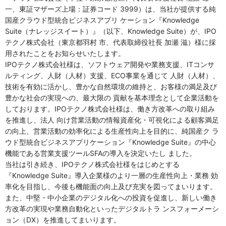
一、東証マザーズ上場：証券コード 3999）は、当社が提供する純
国産クラウド型統合ビジネスアプリ ケーション『Knowledge
Suite（ナレッジスイート）』（以下、Knowledge Suite）が、IPO
テクノ株式会社（東京都羽村 市、代表取締役社長 加瀬 滋）様に採
用されたことをお知らせいたします。
IPOテクノ株式会社様は、ソフトウェア開発や業務支援、ITコンサ
ルティング、人財（人材）支援、ECO事業を通じて 人財（人材）、
技術を有効に活かし、豊かな自然環境の維持と、お客様の満足及び
豊かな社会の実現への、最大限の 貢献を基本理念として企業活動を
しております。IPOテクノ株式会社様は、働き方改革への取り組み
を推進し、法人 向け営業活動の情報資産化・可視化による顧客満足
の向上、営業活動の効率化による生産性向上を目的に、純国産ク ラ
ウド型統合ビジネスアプリケーション『Knowledge Suite』の中心
機能である営業支援ツールSFAの導入を決定いたし ました。
当社は引き続き、IPOテクノ株式会社様をはじめとする
『Knowledge Suite』導入企業様のより一層の生産性向上・業務 効
率化を目指し、今後も機能面の向上及び充実を図ってまいります。
また、中堅・中小企業のデジタル化への投資を促進し、新しい働き
方改革の実現や業務自動化といったデジタルトラ ンスフォーメーシ
ョン（DX）を推進してまいります。