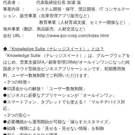
代表者 ： 代表取締役社長 加瀬 滋
事業内容 ： システム開発・保守、受託開発、IT コンサルテー
ション、販売事業（在庫管理アプリ販売など）
教育事業（人材育成支援、セミナー開催など）、
海外事業（翻訳、商品販売、人材交流など）
会社 URL： http://www.ipo-corp.com/index.html
◆『Knowledge Suite（ナレッジスイート）』とは？
『Knowledge Suite （ナレッジスイート）』は、グループウェアを
はじめ、営業支援SFA／顧客管理CRMがオールインワンになった純
国産クラウド型統合ビジネスアプリケーションです。初期費用無
料、ユーザー数無制限でご利用いただけます。
＜3つの特徴＞
●ID課金からの解放！「ユーザー数無制限」
●ビジネスに必要なアプリケーションが「オールインワン」
●スマートフォン、タブレットでも使える！「マルチデバイス対
応」
＜3つの安心＞
●必要機能から運用開始が可能な「減らすカスタマイズ」
●組織・権限による「見せる・見せない情報」を制御
●安心・安全なクラウド環境