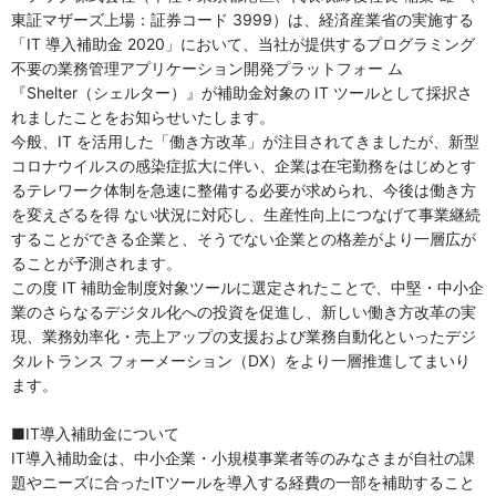
東証マザーズ上場：証券コード 3999）は、経済産業省の実施する
「IT 導入補助金 2020」において、当社が提供するプログラミング
不要の業務管理アプリケーション開発プラットフォー ム
『Shelter（シェルター）』が補助金対象の IT ツールとして採択さ
れましたことをお知らせいたします。
今般、IT を活用した「働き方改革」が注目されてきましたが、新型
コロナウイルスの感染症拡大に伴い、企業は在宅勤務をはじめとす
るテレワーク体制を急速に整備する必要が求められ、今後は働き方
を変えざるを得 ない状況に対応し、生産性向上につなげて事業継続
することができる企業と、そうでない企業との格差がより一層広が
ることが予測されます。
この度 IT 補助金制度対象ツールに選定されたことで、中堅・中小企
業のさらなるデジタル化への投資を促進し、新しい働き方改革の実
現、業務効率化・売上アップの支援および業務自動化といったデジ
タルトランス フォーメーション（DX）をより一層推進してまいり
ます。
■IT導入補助金について
IT導入補助金は、中小企業・小規模事業者等のみなさまが自社の課
題やニーズに合ったITツールを導入する経費の一部を補助すること