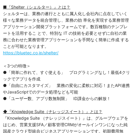
■
『Shelter（シェルター）』とは？
シェルターは、業務の遂行とともに属人化し会社内に点在していく
様々な業務データを統合管理し、業務の効 率化を実現する業務管理
アプリケーション開発プラットフォームです。数百種類のテンプレ
ートを活用するこ とで、特別な IT の技術を必要とせずに自社の業
務に合わせた業務管理アプリケーションを手間なく簡単に作成 する
ことが可能となります。
https://bluetec.co.jp/shelter/
＜3つの特徴＞
●「簡単に作れて、すぐ使える」 プログラミングなし！最低4クリ
ックでアプリを作成
●「自由にカスタマイズ」 業務の変化に柔軟に対応！またAPI連携
やJavaScriptでのデータ処理なども可能
●「ユーザー数、アプリ数無制限」 ID課金からの解放！
◆『Knowledge Suite（ナレッジスイート）』とは？
『Knowledge Suite （ナレッジスイート）』は、グループウェアを
はじめ、営業支援SFA／顧客管理CRMがオールインワンになった純
国産クラウド型統合ビジネスアプリケーションです。初期費用無