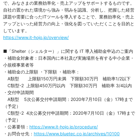
で、みなさまの業務効率化・売上アップをサポートするものです。
自社の置かれた環境から強み・弱みを認識、分析し、把握した経営
課題や需要に合ったITツールを導入することで、業務効率化・売上
アップといった経営力の向上・強化を図っていただくことを目的と
しています。
https://www.it-hojo.jp/overview/
■「Shelter（シェルター）」に関する IT 導入補助金申込のご案内
・補助金対象者：日本国内に本社及び実施場所を有する中小企業・
小規模事業者等
・補助金の上限額 ・下限額 ・補助率：
A類型 上限額150万円未満 下限額30万円 補助率1/2以下
C類型-2 上限額450万円以内 下限額30万円 補助率 3/4以内
・交付申請期間
A類型 5次公募交付申請期間：2020年7月10日（金）17時まで
（予定）
C類型-2 4次公募交付申請期間：2020年7月10日（金）17時まで
（予定）
・公募要領：
https://www.it-hojo.jp/procedure/
・お問合せ先：
https://www.bluetec.co.jp/archives/10100