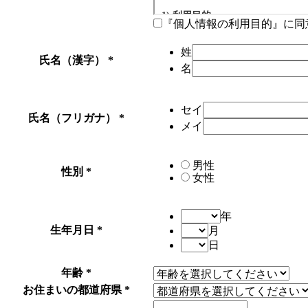
『個人情報の利用目的』に同
姓
氏名
（漢字）
*
名
セイ
氏名
（フリガナ）
*
メイ
男性
性別
*
女性
年
生年月日
*
月
日
年齢
*
お住まいの都道府県
*